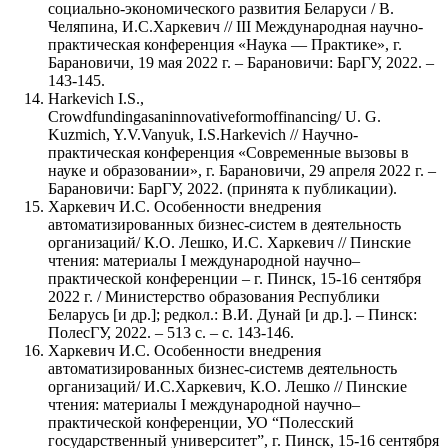
социально-экономического развития Беларуси / В.
Челяпина, И.С.Харкевич // III Международная научно-
практическая конференция «Наука — Практике», г.
Барановичи, 19 мая 2022 г. – Барановичи: БарГУ, 2022. –
143-145.
Harkevich I.S.,
Crowdfundingasaninnovativeformoffinancing/ U. G.
Kuzmich, Y.V.Vanyuk, I.S.Harkevich // Научно-
практическая конференция «Современные вызовы в
науке и образовании», г. Барановичи, 29 апреля 2022 г. –
Барановичи: БарГУ, 2022. (принята к публикации).
Харкевич И.С. Особенности внедрения
автоматизированных бизнес-систем в деятельность
организаций/ К.О. Лешко, И.С. Харкевич // Пинские
чтения: материалы I международной научно–
практической конференции – г. Пинск, 15-16 сентября
2022 г. / Министерство образования Республики
Беларусь [и др.]; редкол.: В.И. Дунай [и др.]. – Пинск:
ПолесГУ, 2022. – 513 с. – с. 143-146.
Харкевич И.С. Особенности внедрения
автоматизированных бизнес-системв деятельность
организаций/ И.С.Харкевич, К.О. Лешко // Пинские
чтения: материалы I международной научно–
практической конференции, УО “Полесский
государственный университет”, г. Пинск, 15-16 сентября