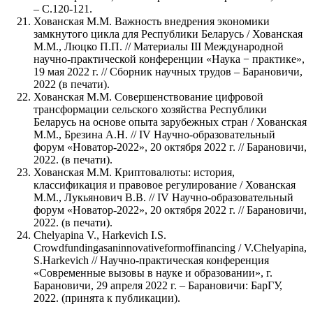
– С.120-121.
Хованская М.М. Важность внедрения экономики
замкнутого цикла для Республики Беларусь / Хованская
М.М., Люцко П.П. // Материалы III Международной
научно-практической конференции «Наука − практике»,
19 мая 2022 г. // Сборник научных трудов – Барановичи,
2022 (в печати).
Хованская М.М. Совершенствование цифровой
трансформации сельского хозяйства Республики
Беларусь на основе опыта зарубежных стран / Хованская
М.М., Брезина А.Н. // IV Научно-образовательный
форум «Новатор-2022», 20 октября 2022 г. // Барановичи,
2022. (в печати).
Хованская М.М. Криптовалюты: история,
классификация и правовое регулирование / Хованская
М.М., Лукьянович В.В. // IV Научно-образовательный
форум «Новатор-2022», 20 октября 2022 г. // Барановичи,
2022. (в печати).
Chelyapina V., Harkevich I.S.
Crowdfundingasaninnovativeformoffinancing / V.Chelyapina,
S.Harkevich // Научно-практическая конференция
«Современные вызовы в науке и образовании», г.
Барановичи, 29 апреля 2022 г. – Барановичи: БарГУ,
2022. (принята к публикации).