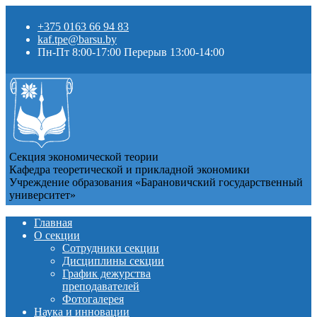
+375 0163 66 94 83
kaf.tpe@barsu.by
Пн-Пт 8:00-17:00 Перерыв 13:00-14:00
Секция экономической теории
Кафедра теоретической и прикладной экономики
Учреждение образования «Барановичский государственный
университет»
Главная
О секции
Сотрудники секции
Дисциплины секции
График дежурства
преподавателей
Фотогалерея
Наука и инновации