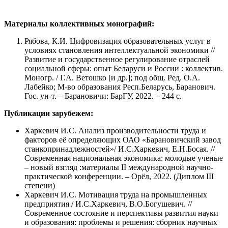
Материалы коллективных монографий:
Рябова, К.И. Цифровизация образовательных услуг в
условиях становления интеллектуальной экономики //
Развитие и государственное регулирование отраслей
социальной сферы: опыт Беларуси и России : коллектив.
Моногр. / Г.А. Ветошко [и др.]; под общ. Ред. О.А.
Лабейко; М-во образования Респ.Беларусь, Баранович.
Гос. ун-т. – Барановичи: БарГУ, 2022. – 244 с.
Публикации зарубежем:
Харкевич И.С. Анализ производительности труда и
факторов её определяющих ОАО «Барановичский завод
станкопринадлежностей»/ И.С.Харкевич, Е.Н.Босая. //
Современная национальная экономика: молодые ученые
– новый взгляд :материалы II международной научно-
практической конференции. – Орёл, 2022. (Диплом III
степени)
Харкевич И.С. Мотивация труда на промышленных
предприятия / И.С.Харкевич, В.О.Богушевич. //
Современное состояние и перспективы развития науки
и образования: проблемы и решения: сборник научных