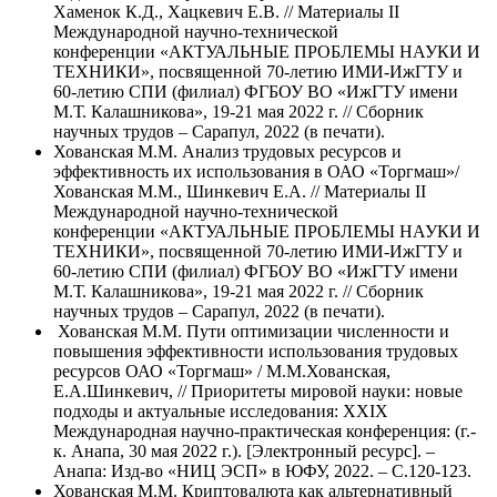
Хаменок К.Д., Хацкевич Е.В. // Материалы II
Международной научно-технической
конференции «АКТУАЛЬНЫЕ ПРОБЛЕМЫ НАУКИ И
ТЕХНИКИ», посвященной 70-летию ИМИ-ИжГТУ и
60-летию СПИ (филиал) ФГБОУ ВО «ИжГТУ имени
М.Т. Калашникова», 19-21 мая 2022 г. // Сборник
научных трудов – Сарапул, 2022 (в печати).
Хованская М.М. Анализ трудовых ресурсов и
эффективность их использования в ОАО «Торгмаш»/
Хованская М.М., Шинкевич Е.А. // Материалы II
Международной научно-технической
конференции «АКТУАЛЬНЫЕ ПРОБЛЕМЫ НАУКИ И
ТЕХНИКИ», посвященной 70-летию ИМИ-ИжГТУ и
60-летию СПИ (филиал) ФГБОУ ВО «ИжГТУ имени
М.Т. Калашникова», 19-21 мая 2022 г. // Сборник
научных трудов – Сарапул, 2022 (в печати).
Хованская М.М. Пути оптимизации численности и
повышения эффективности использования трудовых
ресурсов ОАО «Торгмаш» / М.М.Хованская,
Е.А.Шинкевич, // Приоритеты мировой науки: новые
подходы и актуальные исследования: XXIX
Международная научно-практическая конференция: (г.-
к. Анапа, 30 мая 2022 г.). [Электронный ресурс]. –
Анапа: Изд-во «НИЦ ЭСП» в ЮФУ, 2022. – С.120-123.
Хованская М.М. Криптовалюта как альтернативный