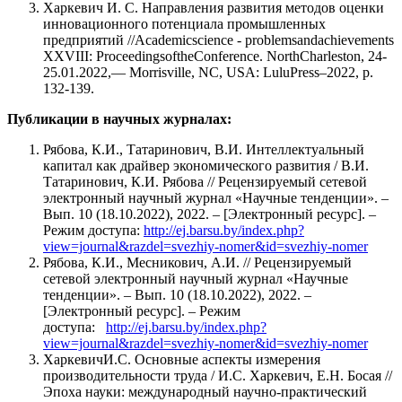
Харкевич И. С. Направления развития методов оценки
инновационного потенциала промышленных
предприятий //Academicscience - problemsandachievements
XXVIII: ProceedingsoftheConference. NorthCharleston, 24-
25.01.2022,— Morrisville, NC, USA: LuluPress–2022, p.
132-139.
Публикации в научных журналах:
Рябова, К.И., Татаринович, В.И. Интеллектуальный
капитал как драйвер экономического развития / В.И.
Татаринович, К.И. Рябова // Рецензируемый сетевой
электронный научный журнал «Научные тенденции». –
Вып. 10 (18.10.2022), 2022. – [Электронный ресурс]. –
Режим доступа:
http://ej.barsu.by/index.php?
view=journal&razdel=svezhiy-nomer&id=svezhiy-nomer
Рябова, К.И., Месникович, А.И. // Рецензируемый
сетевой электронный научный журнал «Научные
тенденции». – Вып. 10 (18.10.2022), 2022. –
[Электронный ресурс]. – Режим
доступа:
http://ej.barsu.by/index.php?
view=journal&razdel=svezhiy-nomer&id=svezhiy-nomer
ХаркевичИ.С. Основные аспекты измерения
производительности труда / И.С. Харкевич, Е.Н. Босая //
Эпоха науки: международный научно-практический