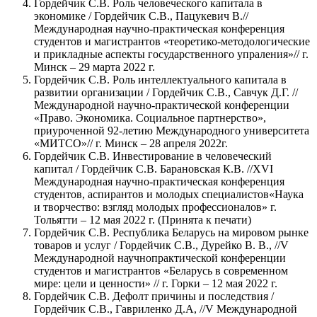
Гордейчик С.В. Роль человеческого капитала в
экономике / Гордейчик С.В., Пацукевич В.//
Международная научно-практическая конференция
студентов и магистрантов «теоретико-методологические
и прикладные аспекты государственного упраления»// г.
Минск – 29 марта 2022 г.
Гордейчик С.В. Роль интеллектуального капитала в
развитии организации / Гордейчик С.В., Савчук Д.Г. //
Международной научно-практической конференции
«Право. Экономика. Социальное партнерство»,
приуроченной 92-летию Международного университета
«МИТСО»// г. Минск – 28 апреля 2022г.
Гордейчик С.В. Инвестирование в человеческий
капитал / Гордейчик С.В. Барановская К.В. //XVI
Международная научно-практическая конференция
студентов, аспирантов и молодых специалистов«Наука
и творчество: взгляд молодых профессионалов» г.
Тольятти – 12 мая 2022 г. (Принята к печати)
Гордейчик С.В. Республика Беларусь на мировом рынке
товаров и услуг / Гордейчик С.В., Дурейко В. В., //V
Международной научнопрактической конференции
студентов и магистрантов «Беларусь в современном
мире: цели и ценности» // г. Горки – 12 мая 2022 г.
Гордейчик С.В. Дефолт причины и последствия /
Гордейчик С.В., Гавриленко Д.А, //V Международной