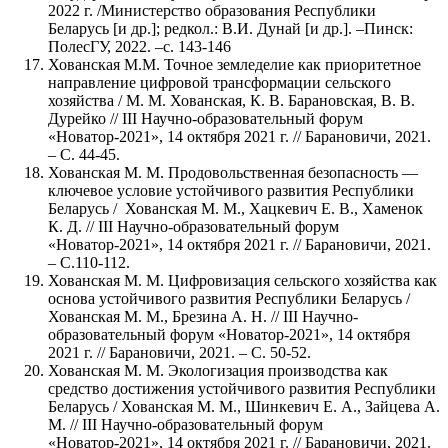
2022 г. /Министерство образования Республики
Беларусь [и др.]; редкол.: В.И. Дунай [и др.]. –Пинск:
ПолесГУ, 2022. –с. 143-146
Хованская М.М. Точное земледелие как приоритетное
направление цифровой трансформации сельского
хозяйства / М. М. Хованская, К. В. Барановская, В. В.
Дурейко // III Научно-образовательный форум
«Новатор-2021», 14 октября 2021 г. // Барановичи, 2021.
– С. 44-45.
Хованская М. М. Продовольственная безопасность —
ключевое условие устойчивого развития Республики
Беларусь / Хованская М. М., Хацкевич Е. В., Хаменок
К. Д. // III Научно-образовательный форум
«Новатор-2021», 14 октября 2021 г. // Барановичи, 2021.
– С.110-112.
Хованская М. М. Цифровизация сельского хозяйства как
основа устойчивого развития Республики Беларусь /
Хованская М. М., Брезина А. Н. // III Научно-
образовательный форум «Новатор-2021», 14 октября
2021 г. // Барановичи, 2021. – С. 50-52.
Хованская М. М. Экологизация производства как
средство достижения устойчивого развития Республики
Беларусь / Хованская М. М., Шинкевич Е. А., Зайцева А.
М. // III Научно-образовательный форум
«Новатор-2021», 14 октября 2021 г. // Барановичи, 2021.