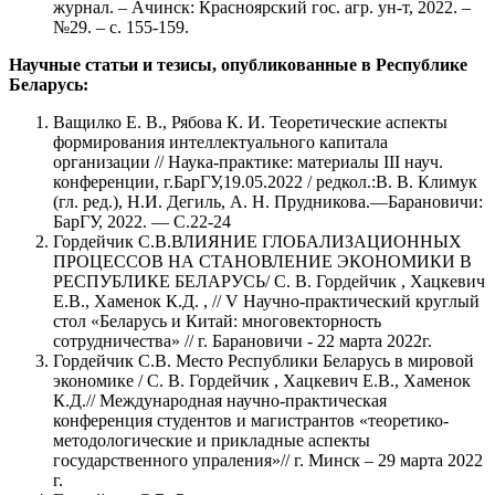
журнал. – Ачинск: Красноярский гос. агр. ун-т, 2022. –
№29. – с. 155-159.
Научные статьи и тезисы, опубликованные в Республике
Беларусь:
Ващилко Е. В., Рябова К. И. Теоретические аспекты
формирования интеллектуального капитала
организации // Наука-практике: материалы III науч.
конференции, г.БарГУ,19.05.2022 / редкол.:В. В. Климук
(гл. ред.), Н.И. Дегиль, А. Н. Прудникова.—Барановичи:
БарГУ, 2022. — C.22-24
Гордейчик С.В.ВЛИЯНИЕ ГЛОБАЛИЗАЦИОННЫХ
ПРОЦЕССОВ НА СТАНОВЛЕНИЕ ЭКОНОМИКИ В
РЕСПУБЛИКЕ БЕЛАРУСЬ/ С. В. Гордейчик , Хацкевич
Е.В., Хаменок К.Д. , // V Научно-практический круглый
стол «Беларусь и Китай: многовекторность
сотрудничества» // г. Барановичи - 22 марта 2022г.
Гордейчик С.В. Место Республики Беларусь в мировой
экономике / С. В. Гордейчик , Хацкевич Е.В., Хаменок
К.Д.// Международная научно-практическая
конференция студентов и магистрантов «теоретико-
методологические и прикладные аспекты
государственного упраления»// г. Минск – 29 марта 2022
г.