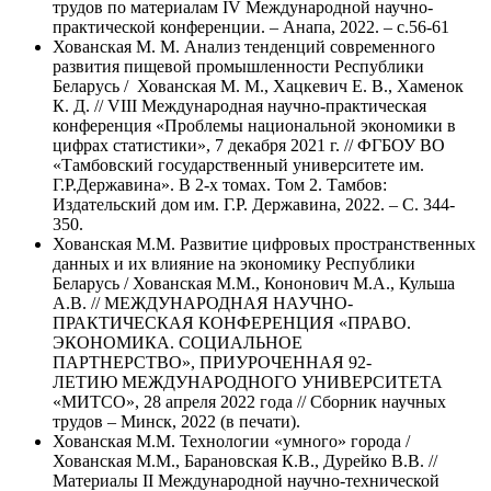
трудов по материалам IV Международной научно-
практической конференции. – Анапа, 2022. – с.56-61
Хованская М. М. Анализ тенденций современного
развития пищевой промышленности Республики
Беларусь / Хованская М. М., Хацкевич Е. В., Хаменок
К. Д. // VIII Международная научно-практическая
конференция «Проблемы национальной экономики в
цифрах статистики», 7 декабря 2021 г. // ФГБОУ ВО
«Тамбовский государственный университете им.
Г.Р.Державина». В 2-х томах. Том 2. Тамбов:
Издательский дом им. Г.Р. Державина, 2022. – С. 344-
350.
Хованская М.М. Развитие цифровых пространственных
данных и их влияние на экономику Республики
Беларусь / Хованская М.М., Кононович М.А., Кульша
А.В. // МЕЖДУНАРОДНАЯ НАУЧНО-
ПРАКТИЧЕСКАЯ КОНФЕРЕНЦИЯ «ПРАВО.
ЭКОНОМИКА. СОЦИАЛЬНОЕ
ПАРТНЕРСТВО», ПРИУРОЧЕННАЯ 92-
ЛЕТИЮ МЕЖДУНАРОДНОГО УНИВЕРСИТЕТА
«МИТСО», 28 апреля 2022 года // Сборник научных
трудов – Минск, 2022 (в печати).
Хованская М.М. Технологии «умного» города /
Хованская М.М., Барановская К.В., Дурейко В.В. //
Материалы II Международной научно-технической