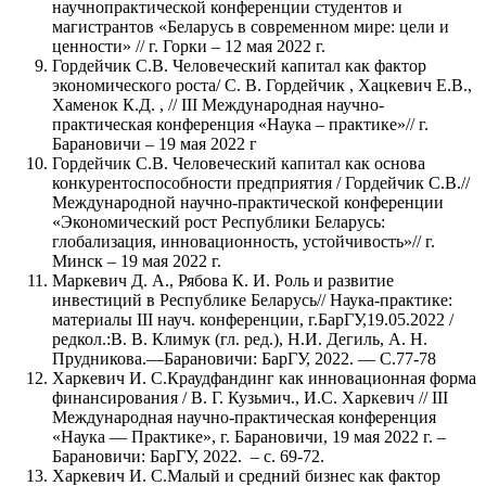
научнопрактической конференции студентов и
магистрантов «Беларусь в современном мире: цели и
ценности» // г. Горки – 12 мая 2022 г.
Гордейчик С.В. Человеческий капитал как фактор
экономического роста/ С. В. Гордейчик , Хацкевич Е.В.,
Хаменок К.Д. , // III Международная научно-
практическая конференция «Наука – практике»// г.
Барановичи – 19 мая 2022 г
Гордейчик С.В. Человеческий капитал как основа
конкурентоспособности предприятия / Гордейчик С.В.//
Международной научно-практической конференции
«Экономический рост Республики Беларусь:
глобализация, инновационность, устойчивость»// г.
Минск – 19 мая 2022 г.
Маркевич Д. А., Рябова К. И. Роль и развитие
инвестиций в Республике Беларусь// Наука-практике:
материалы III науч. конференции, г.БарГУ,19.05.2022 /
редкол.:В. В. Климук (гл. ред.), Н.И. Дегиль, А. Н.
Прудникова.—Барановичи: БарГУ, 2022. — C.77-78
Харкевич И. С.Краудфандинг как инновационная форма
финансирования / В. Г. Кузьмич., И.С. Харкевич // III
Международная научно-практическая конференция
«Наука — Практике», г. Барановичи, 19 мая 2022 г. –
Барановичи: БарГУ, 2022. – с. 69-72.
Харкевич И. С.Малый и средний бизнес как фактор