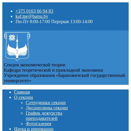
+375 0163 66 94 83
kaf.tpe@barsu.by
Пн-Пт 8:00-17:00 Перерыв 13:00-14:00
Секция экономической теории
Кафедра теоретической и прикладной экономики
Учреждение образования «Барановичский государственный
университет»
Главная
О секции
Сотрудники секции
Дисциплины секции
График дежурства
преподавателей
Фотогалерея
Наука и инновации