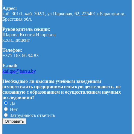
Адрес:
каб. 301/1, каб. 302/1, ул.Парковая, 62, 225401 г.Барановичи,
Брестская обл.
Руководитель секции:
Шарова Ксения Игоревна
к.э.н., доцент
Телефон:
+375 163 66 94 83
E-mail:
kaf.tpe@barsu.by
Необходимо ли высшим учебным заведениям
осуществлять предпринимательскую деятельность, не
связанную с образованием и осуществлением научных
исследований?
Да
Нет
Затрудняюсь ответить