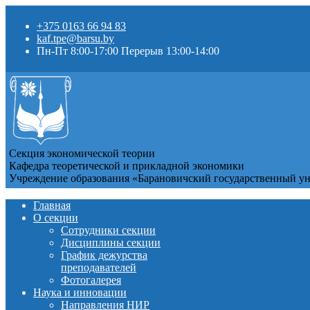
+375 0163 66 94 83
kaf.tpe@barsu.by
Пн-Пт 8:00-17:00 Перерыв 13:00-14:00
Секция экономической теории
Кафедра теоретической и прикладной экономики
Учреждение образования «Барановичский государственный у
Главная
О секции
Сотрудники секции
Дисциплины секции
График дежурства
преподавателей
Фотогалерея
Наука и инновации
Направления НИР